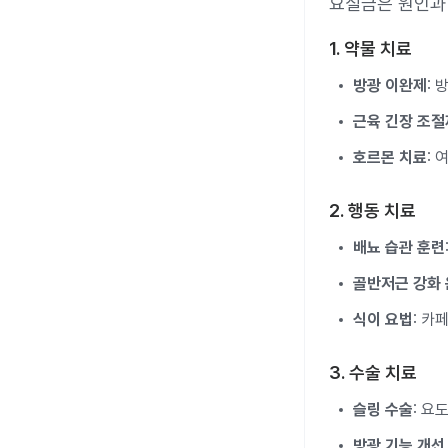
요실금은 원인과 
1. 약물 치료
방광 이완제
:
근육 긴장 조절
호르몬 치료
:
2. 행동 치료
배뇨 습관 훈련
골반저근 강화
식이 요법
: 카
3. 수술 치료
슬링 수술
: 요
방광 기능 개선