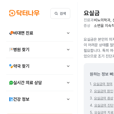
요실금
검색
진료과
비뇨의학과,
증상
소변을 지속적
비대면 진료
요실금은 본인의 의지
이 어려운 상태를 말
병원 찾기
필요합니다. 특히 여
있으므로 조기 진단
약국 찾기
원하는 정보 빠
실시간 의료 상담
1.
요실금의 정의
2.
요실금의 원인
3.
요실금의 증상
건강 정보
4.
요실금의 진단
5.
요실금의 치료