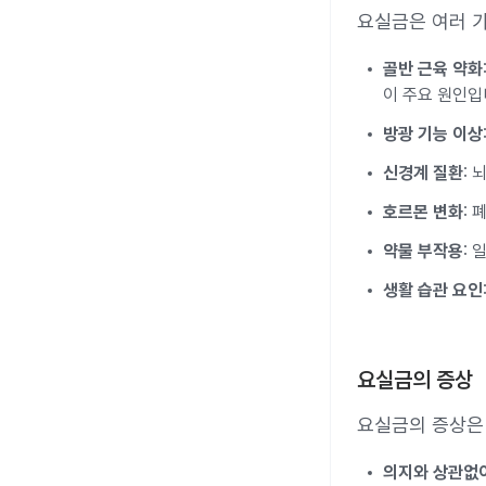
요실금은 여러 가
골반 근육 약화
이 주요 원인입
방광 기능 이상
신경계 질환
:
호르몬 변화
:
약물 부작용
: 
생활 습관 요인
요실금의 증상
요실금의 증상은 
의지와 상관없이