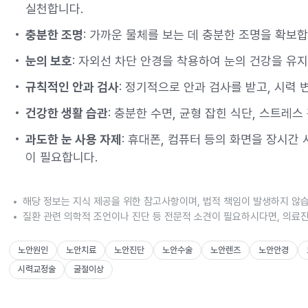
실천합니다.
충분한 조명
: 가까운 물체를 보는 데 충분한 조명을 확보합
눈의 보호
: 자외선 차단 안경을 착용하여 눈의 건강을 유
규칙적인 안과 검사
: 정기적으로 안과 검사를 받고, 시력
건강한 생활 습관
: 충분한 수면, 균형 잡힌 식단, 스트레
과도한 눈 사용 자제
: 휴대폰, 컴퓨터 등의 화면을 장시간
이 필요합니다.
해당 정보는 지식 제공을 위한 참고사항이며, 법적 책임이 발생하지 않
질환 관련 의학적 조언이나 진단 등 전문적 소견이 필요하시다면, 의료
노안원인
노안치료
노안진단
노안수술
노안렌즈
노안안경
시력교정술
굴절이상