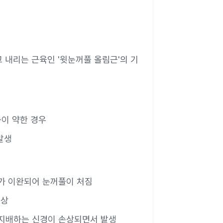
 내리는 근육인 '윗눈꺼풀 올림근'의 기
이 약한 경우
발생
부가 이완되어 눈꺼풀이 처짐
손상
을 지배하는 신경이 손상되면서 발생