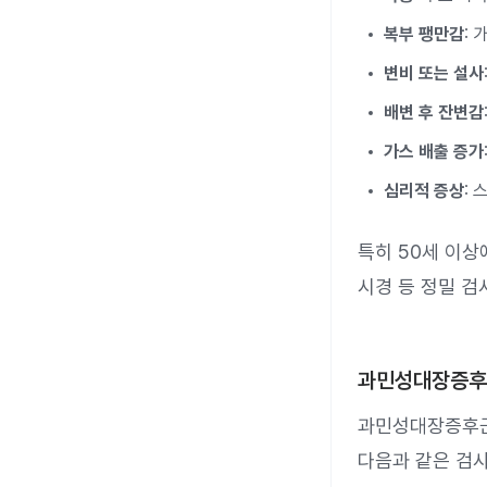
복부 팽만감
:
변비 또는 설사
배변 후 잔변감
가스 배출 증가
심리적 증상
: 
특히 50세 이상
시경 등 정밀 검
과민성대장증후
과민성대장증후군
다음과 같은 검