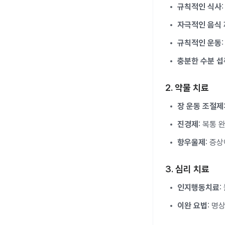
규칙적인 식사
자극적인 음식
규칙적인 운동
충분한 수분 섭
2.
약물 치료
장 운동 조절제
진경제
: 복통
항우울제
: 증
3.
심리 치료
인지행동치료
:
이완 요법
: 명