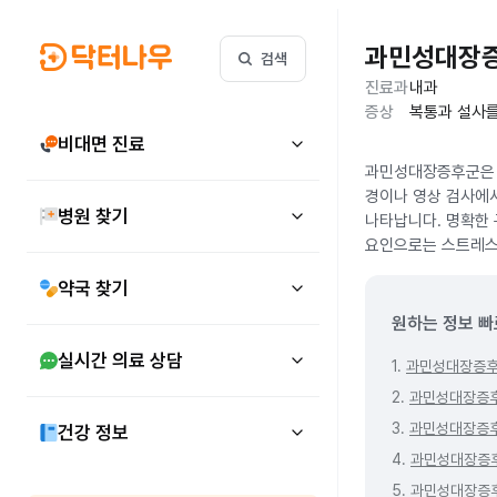
과민성대장
검색
진료과
내과
증상
복통과 설사를
비대면 진료
과민성대장증후군은 
경이나 영상 검사에서
병원 찾기
나타납니다. 명확한 
요인으로는 스트레스,
약국 찾기
원하는 정보 빠
실시간 의료 상담
1.
과민성대장증후
2.
과민성대장증
3.
과민성대장증
건강 정보
4.
과민성대장증
5.
과민성대장증