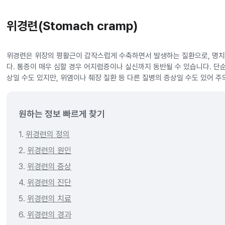
위경련(Stomach cramp)
위경련은 위장의 평활근이 갑작스럽게 수축하면서 발생하는 질환으로, 명치
다. 통증이 매우 심할 경우 어지럼증이나 실신까지 동반될 수 있습니다. 단
상일 수도 있지만, 위염이나 췌장 질환 등 다른 질병의 증상일 수도 있어 주
원하는 정보 빠르게 찾기
1.
위경련의 정의
2.
위경련의 원인
3.
위경련의 증상
4.
위경련의 진단
5.
위경련의 치료
6.
위경련의 경과