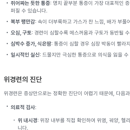
쥐어짜는 듯한 통증
: 명치 끝부분 통증이 가장 대표적인 
퍼질 수 있습니다.
복부 팽만감
: 속이 더부룩하고 가스가 찬 느낌, 배가 부풀
오심, 구토
: 경련이 심할수록 메스꺼움과 구토가 동반될 수
심박수 증가, 식은땀
: 통증이 심할 경우 심장 박동이 빨라
일시적인 실신
: 드물지만 극심한 통증으로 의식을 잃을 수
위경련의 진단
위경련은 증상만으로는 정확한 진단이 어렵기 때문에, 다음과
의료적 검사
:
위 내시경
: 위장 내부를 직접 확인하여 위염, 궤양, 
니다.