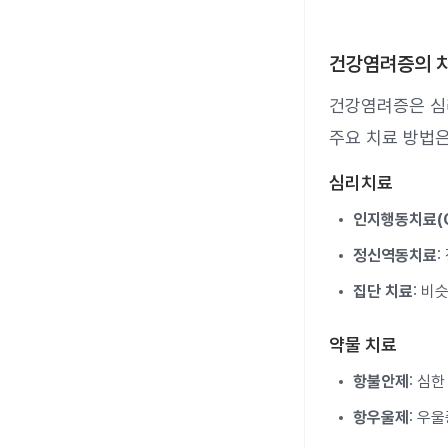
건강염려증의 
건강염려증은 심
주요 치료 방법은
심리치료
인지행동치료(C
정신역동치료
집단 치료
: 비
약물 치료
항불안제
: 심
항우울제
: 우