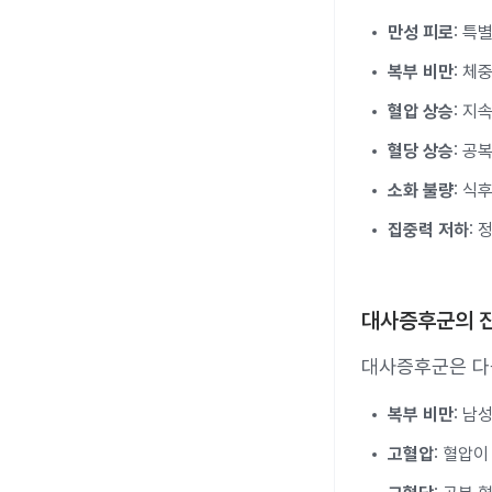
만성 피로
: 특
복부 비만
: 체
혈압 상승
: 지
혈당 상승
: 공
소화 불량
: 식
집중력 저하
:
대사증후군의 
대사증후군은 다음
복부 비만
: 남
고혈압
: 혈압이