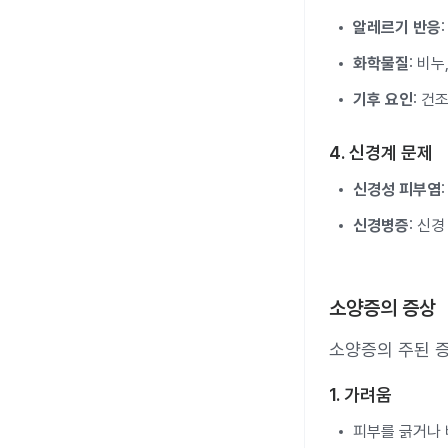
알레르기 반응
화학물질
: 비
기후 요인
: 건
4. 신경계 문제
신경성 피부염
신경병증
: 신
소양증의 증상
소양증의 주된 증
1. 가려움
피부를 긁거나 