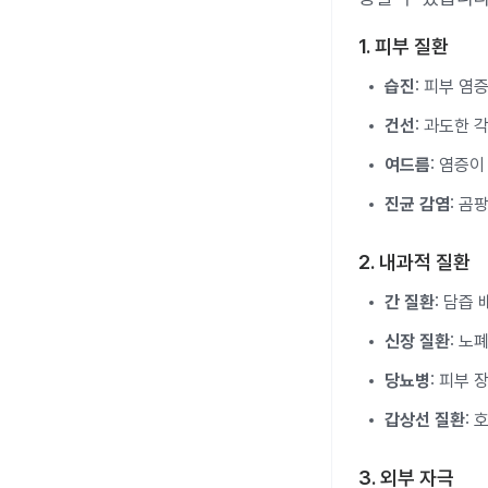
1. 피부 질환
습진
: 피부 염
건선
: 과도한 
여드름
: 염증
진균 감염
: 곰
2. 내과적 질환
간 질환
: 담즙
신장 질환
: 노
당뇨병
: 피부
갑상선 질환
:
3. 외부 자극