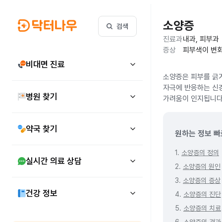
소양증
검색
진료과
내과, 피부과
증상
피부색이 변화
비대면 진료
소양증은 피부를 긁거
자극에 반응하는 신
병원 찾기
가려움이 인지됩니다.
약국 찾기
원하는 정보 빠
1.
소양증의 정의
실시간 의료 상담
2.
소양증의 원인
3.
소양증의 증상
건강 정보
4.
소양증의 진단
5.
소양증의 치료