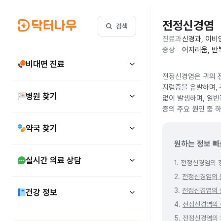
전정신경염
검색
진료과
신경과, 이비
증상
어지러움, 반
비대면 진료
전정신경염은 귀의 
지럼증을 유발하며, 
병원 찾기
없이 발생하며, 일반
증의 주요 원인 중 
약국 찾기
원하는 정보 빠
실시간 의료 상담
1.
전정신경염의 
2.
전정신경염의 
3.
전정신경염의 
건강 정보
4.
전정신경염의 
5.
전정신경염의 