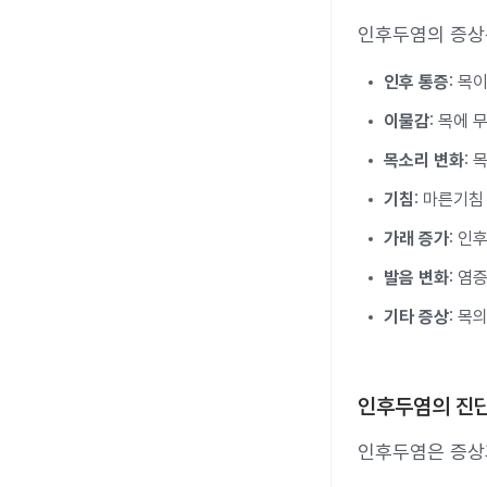
인후두염의 증상은
인후 통증
: 목
이물감
: 목에 
목소리 변화
:
기침
: 마른기침
가래 증가
: 인
발음 변화
: 염
기타 증상
: 목
인후두염의 진
인후두염은 증상과