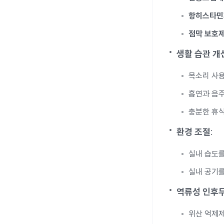
항히스타민
점막 보호
생활 습관 개
목소리 사용
흡연과 음주
충분한 휴식
환경 조절
:
실내 습도를
실내 공기를
역류성 인후
위산 억제제