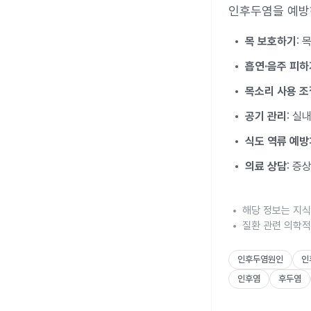
인후두염을 예방하
목 보호하기
:
흡연·음주 피하
목소리 사용 조
공기 관리
: 실
식도 역류 예방
의료 상담
: 증
해당 정보는 지식
질환 관련 의학적
인후두염원인
인
인후염
후두염