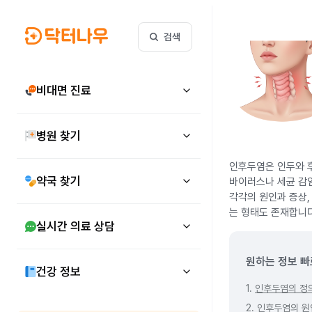
검색
비대면 진료
병원 찾기
인후두염은 인두와 후
약국 찾기
바이러스나 세균 감염
각각의 원인과 증상,
는 형태도 존재합니다
실시간 의료 상담
원하는 정보 빠
건강 정보
1.
인후두염의 정
2.
인후두염의 원