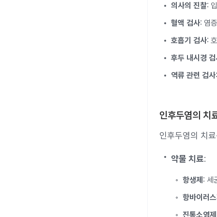
의사의 진찰
:
혈액 검사
: 염
호흡기 검사
:
후두 내시경 검
역류 관련 검사
인후두염의 치
인후두염의 치료
약물 치료
:
항생제
: 
항바이러스
진통소염제