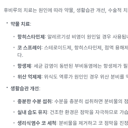
후비루의 치료는 원인에 따라 약물, 생활습관 개선, 수술적 
약물 치료
:
항히스타민제
: 알레르기성 비염이 원인일 경우 사용됩
코 스프레이
: 스테로이드제, 항히스타민제, 점액 용해
다.
항생제
: 세균 감염이 동반된 부비동염에는 항생제가 필
위산 억제제
: 위식도 역류가 원인인 경우 위산 분비를
생활습관 개선
:
충분한 수분 섭취
: 수분을 충분히 섭취하면 분비물의 
실내 습도 유지
: 건조한 환경은 점막을 자극하므로 가
생리식염수 코 세척
: 분비물을 제거하고 코 점막을 진