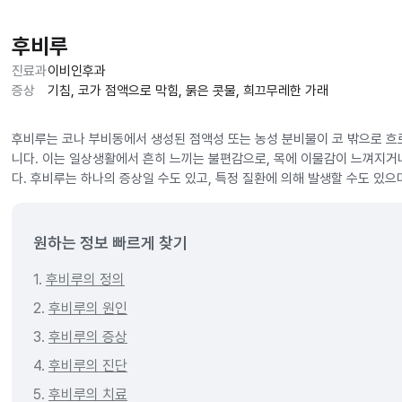
후비루
진료과
이비인후과
증상
기침, 코가 점액으로 막힘, 묽은 콧물, 희끄무레한 가래
후비루는 코나 부비동에서 생성된 점액성 또는 농성 분비물이 코 밖으로 흐
니다. 이는 일상생활에서 흔히 느끼는 불편감으로, 목에 이물감이 느껴지거나
다. 후비루는 하나의 증상일 수도 있고, 특정 질환에 의해 발생할 수도 있으
원하는 정보 빠르게 찾기
1.
후비루의 정의
2.
후비루의 원인
3.
후비루의 증상
4.
후비루의 진단
5.
후비루의 치료