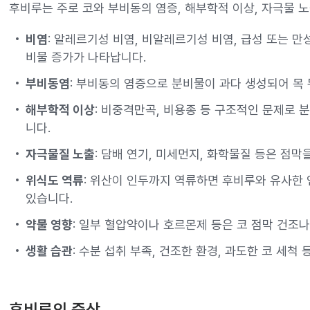
후비루는 주로 코와 부비동의 염증, 해부학적 이상, 자극물 노
비염
: 알레르기성 비염, 비알레르기성 비염, 급성 또는 만
비물 증가가 나타납니다.
부비동염
: 부비동의 염증으로 분비물이 과다 생성되어 목 
해부학적 이상
: 비중격만곡, 비용종 등 구조적인 문제로 
니다.
자극물질 노출
: 담배 연기, 미세먼지, 화학물질 등은 점
위식도 역류
: 위산이 인두까지 역류하면 후비루와 유사한
있습니다.
약물 영향
: 일부 혈압약이나 호르몬제 등은 코 점막 건조나
생활 습관
: 수분 섭취 부족, 건조한 환경, 과도한 코 세척
후비루의 증상