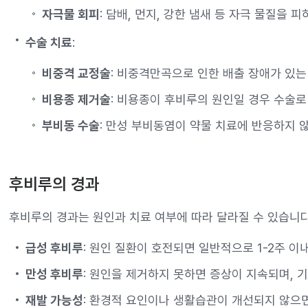
자극물 회피
: 담배, 먼지, 강한 냄새 등 자극 물질을 
수술 치료
:
비중격 교정술
: 비중격만곡으로 인한 배출 장애가 있는
비용종 제거술
: 비용종이 후비루의 원인일 경우 수술로
부비동 수술
: 만성 부비동염이 약물 치료에 반응하지 
후비루의 경과
후비루의 경과는 원인과 치료 여부에 따라 달라질 수 있습니다
급성 후비루
: 원인 질환이 호전되면 일반적으로 1-2주 이
만성 후비루
: 원인을 제거하지 못하면 증상이 지속되며, 기
재발 가능성
: 환경적 요인이나 생활습관이 개선되지 않으