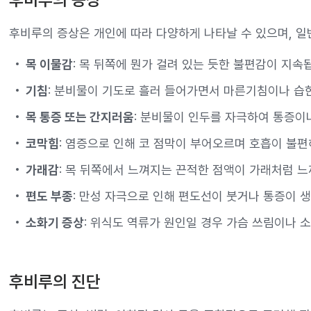
후비루의 증상은 개인에 따라 다양하게 나타날 수 있으며, 일
목 이물감
: 목 뒤쪽에 뭔가 걸려 있는 듯한 불편감이 지속
기침
: 분비물이 기도로 흘러 들어가면서 마른기침이나 습
목 통증 또는 간지러움
: 분비물이 인두를 자극하여 통증이
코막힘
: 염증으로 인해 코 점막이 부어오르며 호흡이 불편
가래감
: 목 뒤쪽에서 느껴지는 끈적한 점액이 가래처럼 느
편도 부종
: 만성 자극으로 인해 편도선이 붓거나 통증이 생
소화기 증상
: 위식도 역류가 원인일 경우 가슴 쓰림이나 
후비루의 진단