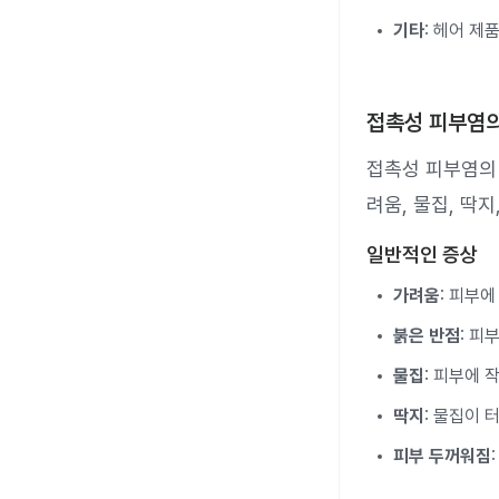
기타
: 헤어 제
접촉성 피부염의
접촉성 피부염의
려움, 물집, 딱
일반적인 증상
가려움
: 피부
붉은 반점
: 피
물집
: 피부에 
딱지
: 물집이
피부 두꺼워짐