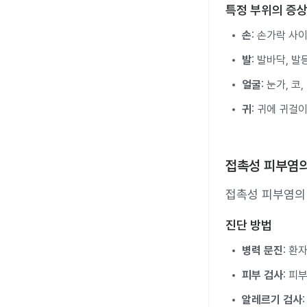
특정 부위의 증
손
: 손가락 사
발
: 발바닥, 
얼굴
: 눈가, 
귀
: 귀에 귀걸
접촉성 피부염의
접촉성 피부염의 
진단 방법
병력 문진
: 환
피부 검사
: 피
알레르기 검사