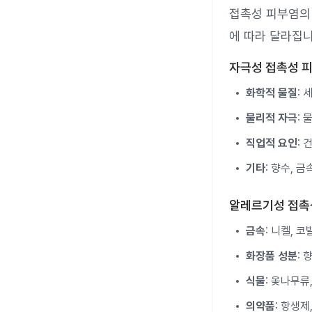
접촉성 피부염의 
에 따라 달라집니
자극성 접촉성 
화학적 물질
: 
물리적 자극
: 
직업적 요인
: 
기타
: 향수, 금
알레르기성 접촉
금속
: 니켈, 코
화장품 성분
: 
식물
: 옻나무류
의약품
: 항생제