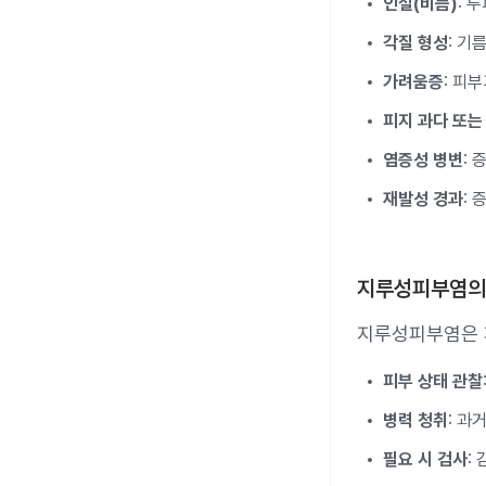
인설(비듬)
: 
각질 형성
: 기
가려움증
: 피
피지 과다 또는
염증성 병변
:
재발성 경과
:
지루성피부염의
지루성피부염은 
피부 상태 관찰
병력 청취
: 과
필요 시 검사
: