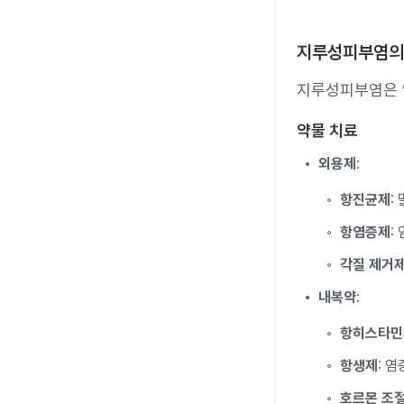
지루성피부염의
지루성피부염은 
약물 치료
외용제
:
항진균제
:
항염증제
:
각질 제거
내복약
:
항히스타민
항생제
: 
호르몬 조절