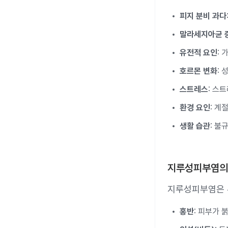
피지 분비 과다
말라세지아균 
유전적 요인
:
호르몬 변화
:
스트레스
: 스
환경 요인
: 계
생활 습관
: 불
지루성피부염의
지루성피부염은 
홍반
: 피부가 