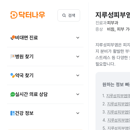
지루성피부
검색
진료과
피부과
증상
비듬, 피부 
비대면 진료
지루성피부염은 피지선
지 분비가 활발한 부위
병원 찾기
스트레스 등 다양한
필요합니다.
약국 찾기
원하는 정보 빠
실시간 의료 상담
1.
지루성피부염의
2.
지루성피부염의
3.
지루성피부염의
건강 정보
4.
지루성피부염
5.
지루성피부염