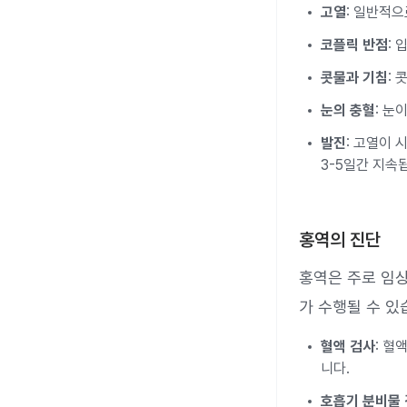
고열
: 일반적으
코플릭 반점
:
콧물과 기침
:
눈의 충혈
: 눈
발진
: 고열이 
3-5일간 지속
홍역의 진단
홍역은 주로 임상
가 수행될 수 있
혈액 검사
: 혈
니다.
호흡기 분비물