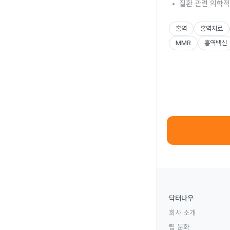
질환 관련 의학적
홍역
홍역치료
MMR
홍역백신
닥터나우
회사 소개
팀 문화