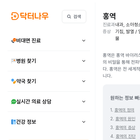
홍역
검색
진료과
내과, 소아청
증상
기침, 발열 /
물
비대면 진료
홍역은 홍역 바이러스
병원 찾기
의 비말을 통해 전파
다. 홍역은 전 세계
니다.
약국 찾기
원하는 정보 빠
실시간 의료 상담
1.
홍역의 정의
2.
홍역의 원인
건강 정보
3.
홍역의 증상
4.
홍역의 진단