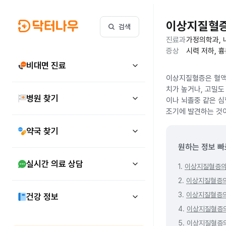
이상지질혈
검색
진료과
가정의학과, 
증상
시력 저하, 흉
비대면 진료
이상지질혈증은 혈액 
치가 높거나, 고밀도
병원 찾기
이나 뇌졸중 같은 심
조기에 발견하는 것
약국 찾기
원하는 정보 빠
실시간 의료 상담
1.
이상지질혈증의
2.
이상지질혈증의
3.
이상지질혈증의
건강 정보
4.
이상지질혈증
5.
이상지질혈증