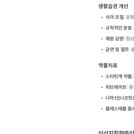
생활습관 개선
식이 조절
: 포
규칙적인 운동
체중 감량
: 정
금연 및 절주
:
약물치료
스타틴계 약물
피브레이트
: 
니아신(니코틴
콜레스테롤 흡
이상지질혈증의