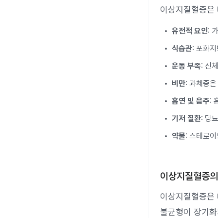
이상지질혈증은 
유전적 요인
:
식습관
: 포화
운동 부족
: 신
비만
: 과체중
흡연 및 음주
:
기저 질환
: 당
약물
: 스테로이
이상지질혈증의
이상지질혈증은 
불균형이 장기화