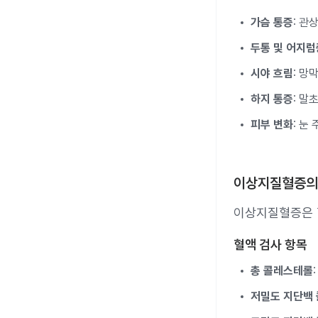
가슴 통증
: 관
두통 및 어지럼
시야 흐림
: 망
하지 통증
: 말
피부 변화
: 눈
이상지질혈증의
이상지질혈증은 
혈액 검사 항목
총 콜레스테롤
저밀도 지단백 