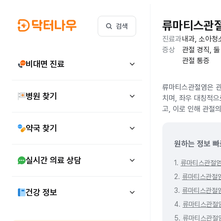
류마티스관
검색
진료과
내과, 소아청
증상
관절 경직, 
관절 통증
비대면 진료
류마티스관절염은 관
병원 찾기
치며, 좌우 대칭적으
고, 이로 인해 관절
약국 찾기
원하는 정보 빠
실시간 의료 상담
1.
류마티스관절염
2.
류마티스관절염
3.
류마티스관절염
건강 정보
4.
류마티스관절
5.
류마티스관절