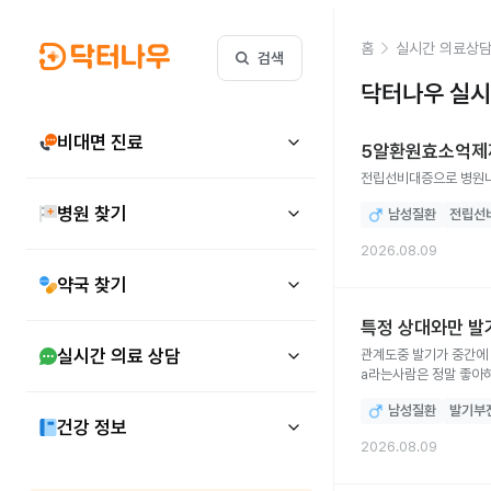
홈
실시간 의료상
검색
닥터나우 실시
비대면 진료
5알환원효소억제제
전립선비대증으로 병원내
병원 찾기
남성질환
전립선
2026.08.09
약국 찾기
특정 상대와만 발
실시간 의료 상담
관계도중 발기가 중간에
a라는사람은 정말 좋아하는 사람인데 이사람이
모르겠습니다....
남성질환
발기부
건강 정보
2026.08.09