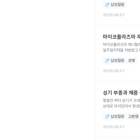
남성질환
2026.08.07
마이코플라즈마 재
마이코플라즈마 재니탈리움에 걸린 상태인데 (첫방문) 하루치약을 처방받고
일주일치약을 처방받고 다시 
안나앗다는 이야기를 들었
남성질환
성병
궁금합니다
2026.08.07
성기 부종과 체중
몇칠전 부터 성기가 크게 부풀어
상태로 되어있어서 평생
안먹어도 급격히 체중이 증가하고 있습니다 집사람은 제 목소리가 달라졌고낮아
남성질환
고환염
2026.08.07