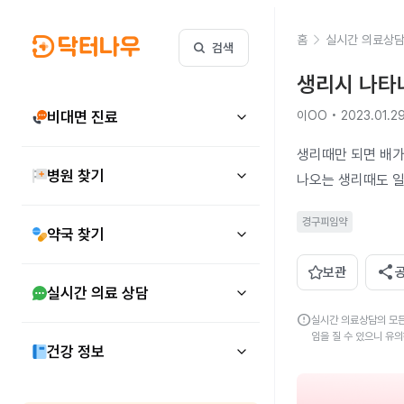
홈
실시간 의료상
검색
생리시 나타
비대면 진료
이OO • 2023.01.2
생리때만 되면 배가
병원 찾기
나오는 생리때도 일
경구피임약
약국 찾기
share
보관
실시간 의료 상담
error
실시간 의료상담의 모든
임을 질 수 있으니 유
건강 정보