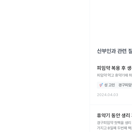
산부인과
관련 
피임약 복용 후 생
피임약 먹고 휴약기때 하
성 고민
경구피임
2024.04.03
휴약기 동안 생리
경구피임약 첫팩을 생리 
가지고 8일째 두번째 팩