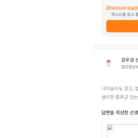
reviews
닥터나우 의료진
목소리를 듣고 
김우성 
정다운산
나타날수도 있고, 
생리전 증후군 있는
답변을 작성한 선