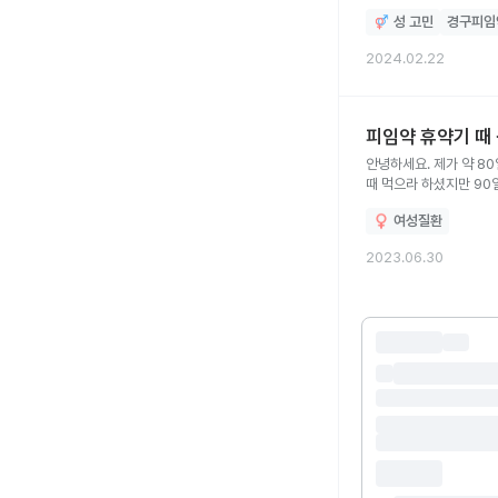
성 고민
경구피임
2024.02.22
피임약 휴약기 때
안녕하세요. 제가 약 8
때 먹으라 하셨지만 90
시작하였습니다. 21일동안 복용하고 지금 5일째 휴약기를 가지고 있는데 아직도 생리를 시작하지 않네요~ 생리를 시작하지 않아도 7일 휴약기를
여성질환
가지고 다음달 약 복용을
외국에 나와있는 상황이라
2023.06.30
다낭성 난소 증후군 소견