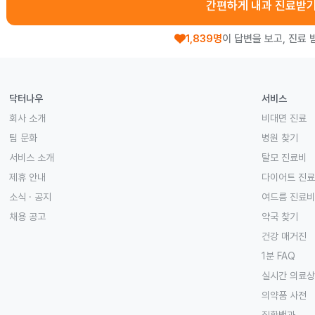
간편하게 내과 진료받
1,839명
이 답변을 보고, 진료 
닥터나우
서비스
회사 소개
비대면 진료
팀 문화
병원 찾기
서비스 소개
탈모 진료비
제휴 안내
다이어트 진
소식 · 공지
여드름 진료비
채용 공고
약국 찾기
건강 매거진
1분 FAQ
실시간 의료
의약품 사전