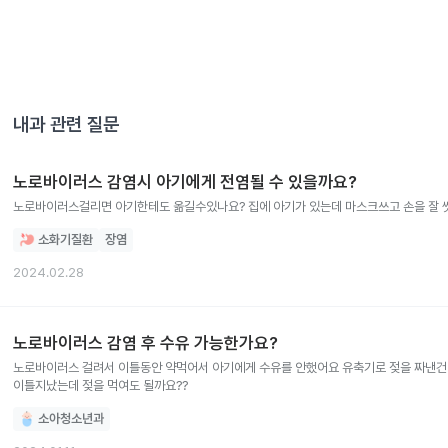
내과
관련 질문
노로바이러스 감염시 아기에게 전염될 수 있을까요?
노로바이러스걸리면 아기한테도 옮길수있나요? 집에 아기가 있는데 마스크쓰고 손을 잘 씻
소화기질환
장염
2024.02.28
노로바이러스 감염 후 수유 가능한가요?
노로바이러스 걸려서 이틀동안 약먹어서 아기에게 수유를 안했어요 유축기로 젖을 짜낸건
이틀지났는데 젖을 먹여도 될까요??
소아청소년과