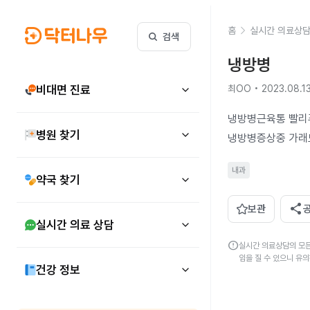
홈
실시간 의료상
검색
냉방병
비대면 진료
최OO • 2023.08.1
냉방병근육통 빨리
병원 찾기
냉방병증상중 가래
내과
약국 찾기
share
보관
실시간 의료 상담
error
실시간 의료상담의 모든
임을 질 수 있으니 유
건강 정보