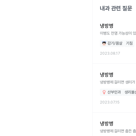
내과
관련 질문
냉방병
이병도 전염 가능성이 
감기/몸살
기침
2023.08.17
냉방병
냉방병에 걸리면 생리가 
산부인과
생리불
2023.07.15
냉방병
냉방병에 걸리면 춥든 춥