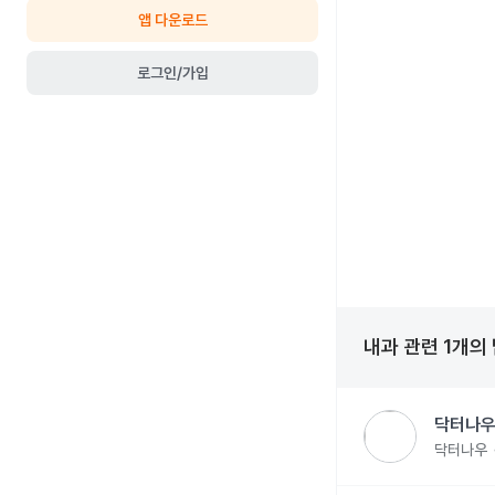
앱 다운로드
로그인/가입
내과
관련
1
개의
닥터나우
닥터나우