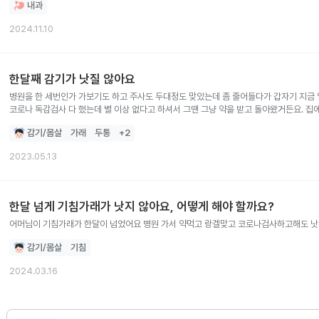
내과
2024.11.10
한달째 감기가 낫질 않아요
병원을 한 세번인가 가보기도 하고 주사도 두대정도 맞았는데 좀 줄어들다가 갑자기 지금 열
코로나 독감검사 다 했는데 별 이상 없다고 하셔서 그땐 그냥 약을 받고 돌아왔거든요. 집
할까요?
감기/몸살
가래
두통
+
2
2023.05.13
한달 넘게 기침가래가 낫지 않아요, 어떻게 해야 할까요?
어머님이 기침가래가 한달이 넘었어요 병원 가서 약먹고 랑겔맞고 코로나검사하고해도 낫
감기/몸살
기침
2024.03.16