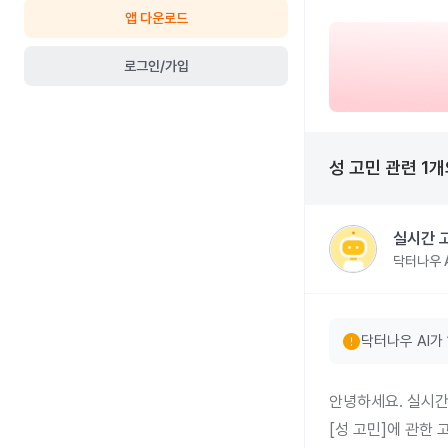
앱 다운로드
로그인/가입
성 고민
관련
1
개
실시간 
닥터나우 A
error
닥터나우 AI가
안녕하세요. 실시간
[성 고민]에 관한