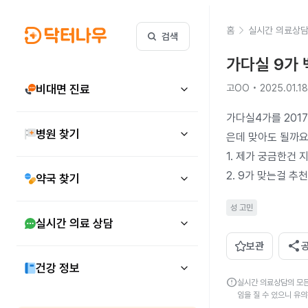
홈
실시간 의료상
검색
가다실 9가
비대면 진료
고OO • 2025.01.18
가다실4가를 2017
병원 찾기
은데 맞아도 될까요
1. 제가 궁금한건 
2. 9가 맞는걸 
약국 찾기
성 고민
실시간 의료 상담
share
보관
건강 정보
error
실시간 의료상담의 모든
임을 질 수 있으니 유