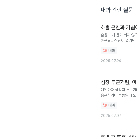
내과
관련 질문
호흡 곤란과 기침이
숨을 크게 들이 쉬지 않으면
하구요... 심장이 덜커
내과
2025.07.20
심장 두근거림, 
매일마다 심장이 두근거
흥분하거나 운동할 때도 
하는데 찾아보니 일반 내
내과
가야할까 고민이 됩니다.
2025.07.07
흡연 후 호흡 곤란