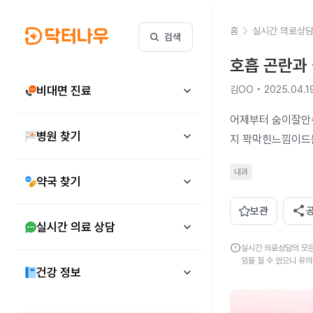
홈
실시간 의료상
검색
호흡 곤란과 
비대면 진료
김OO • 2025.04.1
어제부터 숨이잘안
병원 찾기
지 꽉막힌느낌이드
내과
약국 찾기
share
보관
실시간 의료 상담
error
실시간 의료상담의 모든
임을 질 수 있으니 유
건강 정보