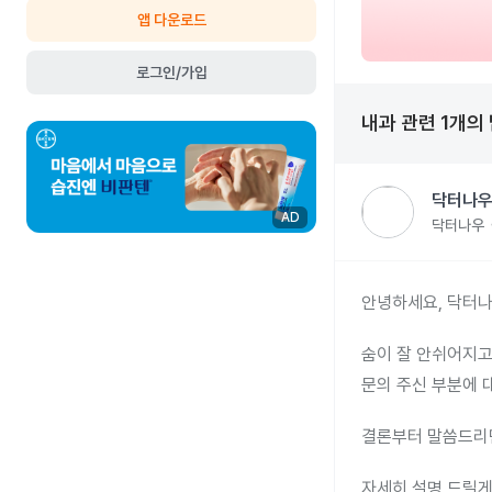
앱 다운로드
로그인/가입
내과
관련
1
개의
닥터나우
AD
닥터나우
안녕하세요, 닥터나
숨이 잘 안쉬어지고
문의 주신 부분에 
결론부터 말씀드리면
자세히 설명 드릴게