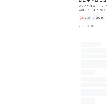
평소에 담배를 피며 현재 2년정도가 지났어요 최근 숨을 쉬는게 너무 벅차
일어나면 귀가 먹먹해지고 눈 앞이 캄캄해집니다 이때 앞으로 기대서 
내과
가슴통증
2025.07.18