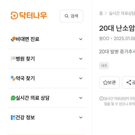
홈
실시간 의료상
검색
20대 난소암
비대면 진료
황OO • 2025.01.0
20대 발병 증가추
병원 찾기
내과
약국 찾기
share
보관
실시간 의료 상담
error
실시간 의료상담의 모든
임을 질 수 있으니 유
건강 정보