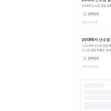
20대에 난소암 걸릴 확
산부인과
2024.12.15
20대에서 난소암
1.20대에 난소암 걸릴 
난소암 걸릴 확률은 얼마
신경 안 써도 되죠? 7
산부인과
10.난소암 발병확률이 
예방법이 있나요? 13.
2024.12.09
산부인과 선생님께서 난