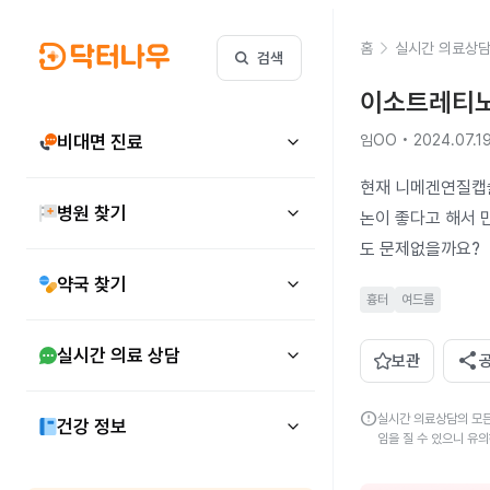
홈
실시간 의료상
검색
이소트레티노
비대면 진료
임OO • 2024.07.1
현재 니메겐연질캡
병원 찾기
논이 좋다고 해서 
도 문제없을까요?
약국 찾기
흉터
여드름
실시간 의료 상담
share
보관
error
실시간 의료상담의 모든
건강 정보
임을 질 수 있으니 유