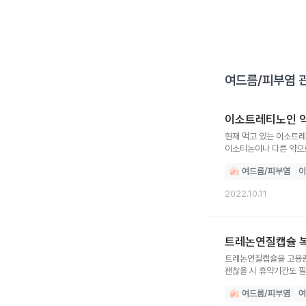
여드름/피부염
관
이소트레티노인 약
현재 먹고 있는 이소트
이소티논이나 다른 약으로
여드름/피부염
이
2022.10.11
트레논연질캡슐 복
트레논연질캡슐을 고용량
괜찮을 시 휴약기간도 
여드름/피부염
여