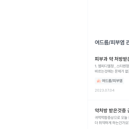
여드름/피부염
관
피부과 약 처방받
1. 엠피디엘정 , 스티렌정 , 투리온정 ,
바르는것에는 문제가 없겠죠? 2. 유산균,비타민과 같이 섭취가능한가요? 3. 제가 밥을 잘 챙겨먹지 못하는데 공복에
아드반탄크림은 몇시간 
여드름/피부염
괜찮을까요? 5. 아드반탄 크림 하루에 1회만 발라도 될까요? 6. 약도 아침,저녁으로 먹으라고 하셨는데 제가 아침을 11시쯤먹고 저녁을
4시쯤먹는데 스테로이드
2023.07.04
약처방 받은것중
귀먹먹함증상으로 오늘 진
더 취약하게 하는건가요