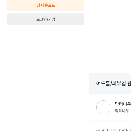
앱 다운로드
로그인/가입
여드름/피부염
닥터나우
닥터나우