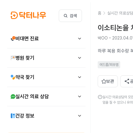
홈
실시간 의료상
검색
이소티논을 
비대면 진료
박OO • 2023.04.0
하루 복용 회수랑
병원 찾기
여드름/피부염
약국 찾기
share
보관
실시간 의료 상담
error
실시간 의료상담의 모든
임을 질 수 있으니 유
건강 정보