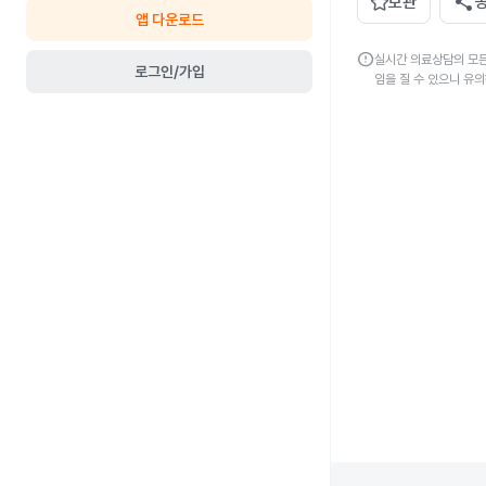
share
보관
앱 다운로드
error
실시간 의료상담의 모든
로그인/가입
임을 질 수 있으니 유