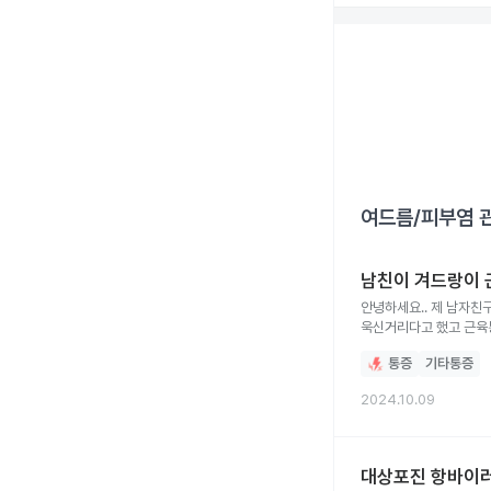
여드름/피부염
관
남친이 겨드랑이 
안녕하세요.. 제 남자친
욱신거리다고 했고 근육통
설거지와
통증
기타통증
2024.10.09
대상포진 항바이