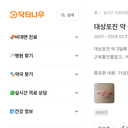
홈
실시간 의료상
검색
대상포진 약
비대면 진료
김OO • 2024.03.3
대상포진 약 3일째 
병원 찾기
근육통인줄알고.. 
중요한 내용:  더심
약국 찾기
실시간 의료 상담
건강 정보
대상포진