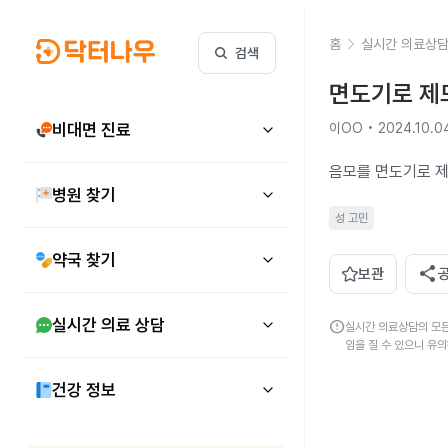
홈
실시간 의료상
검색
면도기로 제모
비대면 진료
이OO • 2024.10.0
음모를 면도기로 제
병원 찾기
성 고민
약국 찾기
share
보관
실시간 의료 상담
error
실시간 의료상담의 모든
임을 질 수 있으니 유
건강 정보