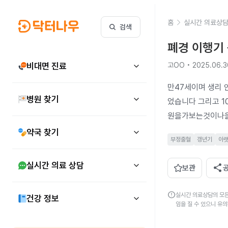
홈
실시간 의료상
검색
폐경 이행기 
비대면 진료
고OO • 2025.06.3
만47세이며 생리 
병원 찾기
었습니다 그리고 1
원을가보는것이나을
약국 찾기
부정출혈
갱년기
아
실시간 의료 상담
share
보관
error
실시간 의료상담의 모든
건강 정보
임을 질 수 있으니 유