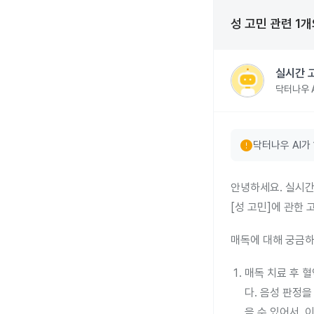
성 고민
관련
1
개
실시간 
닥터나우 A
error
닥터나우 AI가
안녕하세요. 실시간
[성 고민]에 관한
매독에 대해 궁금하
매독 치료 후 
다. 음성 판정
을 수 있어서,