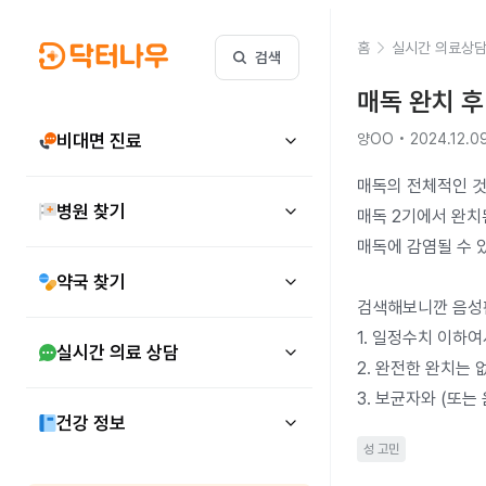
홈
실시간 의료상
검색
매독 완치 
비대면 진료
양OO • 2024.12.0
매독의 전체적인 것
병원 찾기
매독 2기에서 완치
매독에 감염될 수 
약국 찾기
검색해보니깐 음성판
1. 일정수치 이하
실시간 의료 상담
2. 완전한 완치는 
건강 정보
성 고민