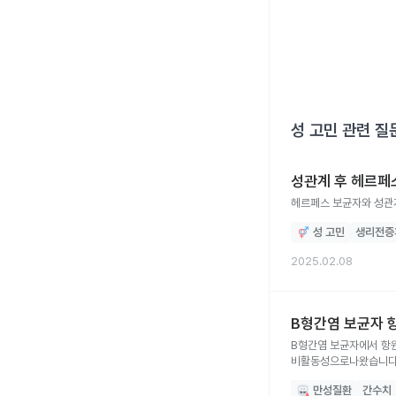
성 고민
관련 질
성관계 후 헤르페
헤르페스 보균자와 성관계
성 고민
생리전증
2025.02.08
B형간염 보균자 
B형간염 보균자에서 항원양성-음성/항체양성으로나
비활동성으로나왔습니
만성질환
간수치