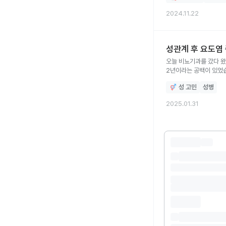
2024.11.22
성관계 후 요도염
오늘 비뇨기과를 갔다 왔
2년이라는 공백이 있었습
서로 임질 무 보균자였어
성 고민
성병
2025.01.31