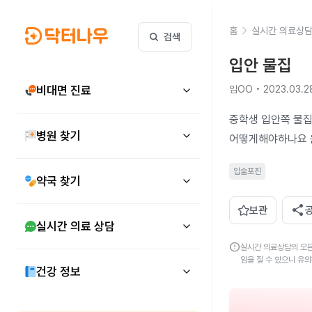
홈
실시간 의료상
검색
입안 물집 
비대면 진료
임OO • 2023.03.2
중학생 입안쪽 물집
병원 찾기
어떻게해야하나요 
입술포진
약국 찾기
share
보관
실시간 의료 상담
error
실시간 의료상담의 모든
임을 질 수 있으니 유
건강 정보