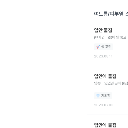
여드름/피부염
관
입안 물집
(여자입다)몸이 안 좋고
성 고민
2023.08.11
입안에 물집
염증이 있었던 곳에 물
치의학
2023.07.03
입안에 물집