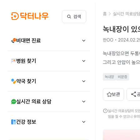
홈
실시간 의료상
검색
녹내장이 있
비대면 진료
한OO • 2024.02.2
녹내장있으면 두통이
병원 찾기
그리고 안압이 높으
녹내장
비문증
약국 찾기
share
보관
실시간 의료 상담
error
실시간 의료상담의 모든
임을 질 수 있으니 유
건강 정보