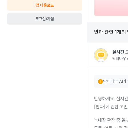
앱 다운로드
로그인/가입
안과
관련
1
개의
실시간 
닥터나우 A
error
닥터나우 AI가
안녕하세요. 실시간
[안과]에 관한 고
녹내장 환자 중 일