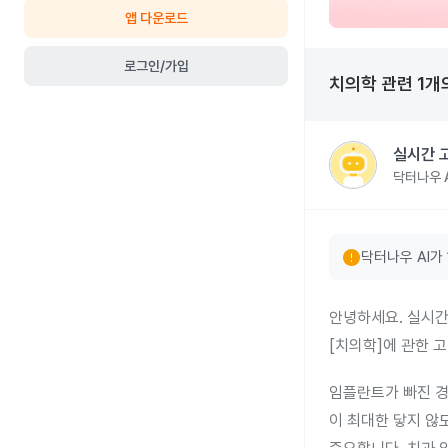
앱 다운로드
로그인/가입
치의학
관련
1
개
실시간 
닥터나우 A
error
닥터나우 AI가
안녕하세요. 실시간
[치의학]에 관한 
임플란트가 빠진 경
이 최대한 닿지 않