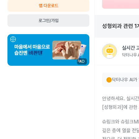
앱 다운로드
로그인/가입
성형외과
관련
1
실시간 
닥터나우 A
AD
error
닥터나우 AI가
안녕하세요. 실시간
[성형외과]에 관한
슈링크와 슈링크MP
깊은 층에 열을 전