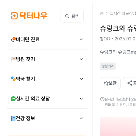
홈
실시간 의료상
검색
슈링크와 슈
비대면 진료
장OO • 2025.02.0
슈링크와 슈링크mp
병원 찾기
성형외과
약국 찾기
share
보관
실시간 의료 상담
error
실시간 의료상담의 모든
임을 질 수 있으니 유
건강 정보