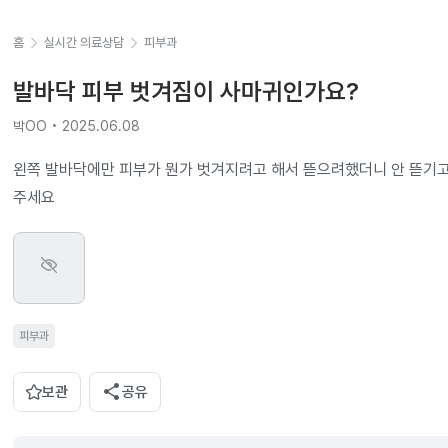
홈
실시간 의료상담
피부과
발바닥 피부 벗겨짐이 사마귀인가요?
박OO • 2025.06.08
왼쪽 발바닥에만 피부가 뭔가 벗겨지려고 해서 뜯으려했더니 안 뜯기
주세요
피부과
share
보관
공유