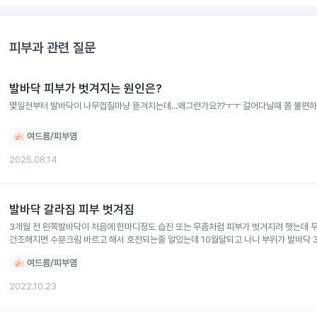
피부과
관련 질문
발바닥 피부가 벗겨지는 원인은?
몇일전부터 발바닥이 나무껍질마냥 뜯겨지는데...왜그런가요??ㅜㅜ 걸어다닐때 쫌 불편
여드름/피부염
2025.08.14
발바닥 갈라짐 피부 벗겨짐
3개월 전 왼쪽발바닥이 처음에 한마디정도 습진 또는 무좀처럼 피부가 벗겨지려 햇는데 
건조해지면 수분크림 바르고 해서 호전되는줄 알았는데 10월달되고 나니 부위가 발바닥 
회사때문에 대면진료 못햇어요 비대면진료를 해야할까요 아님 약국에 약 추천부탁드려요(
여드름/피부염
2022.10.23