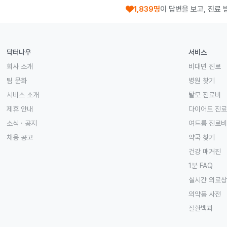
1,839명
이 답변을 보고, 진료 
닥터나우
서비스
회사 소개
비대면 진료
팀 문화
병원 찾기
서비스 소개
탈모 진료비
제휴 안내
다이어트 진
소식 · 공지
여드름 진료비
채용 공고
약국 찾기
건강 매거진
1분 FAQ
실시간 의료
의약품 사전
질환백과