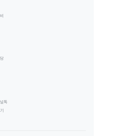
료비
상담
널톡
하기