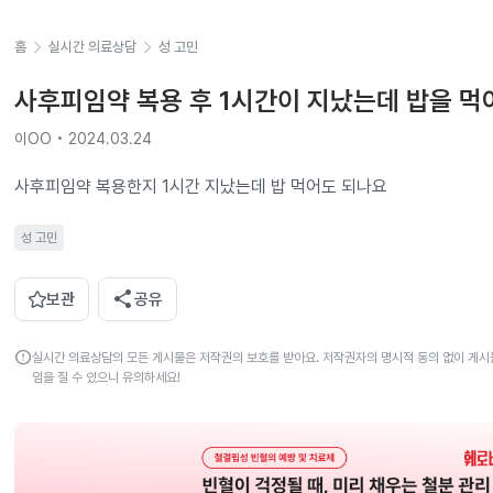
홈
실시간 의료상담
성 고민
사후피임약 복용 후 1시간이 지났는데 밥을 먹
이OO • 2024.03.24
사후피임약 복용한지 1시간 지났는데 밥 먹어도 되나요
성 고민
share
보관
공유
error
실시간 의료상담의 모든 게시물은 저작권의 보호를 받아요. 저작권자의 명시적 동의 없이 게시물
임을 질 수 있으니 유의하세요!