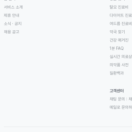
서비스 소개
탈모 진료비
제휴 안내
다이어트 진
소식 · 공지
여드름 진료비
채용 공고
약국 찾기
건강 매거진
1분 FAQ
실시간 의료
의약품 사전
질환백과
고객센터
채팅 문의 :
채
메일로 문의