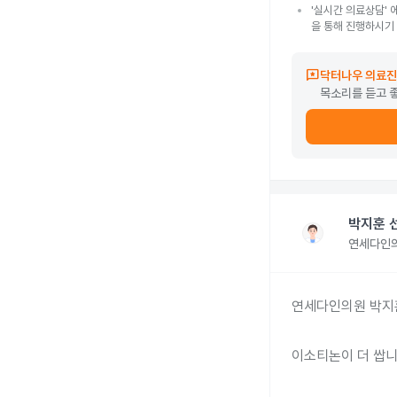
'실시간 의료상담' 
을 통해 진행하시기
reviews
닥터나우 의료진
목소리를 듣고 
박지훈 
연세다인
연세다인의원 박지훈
이소티논이 더 쌉니