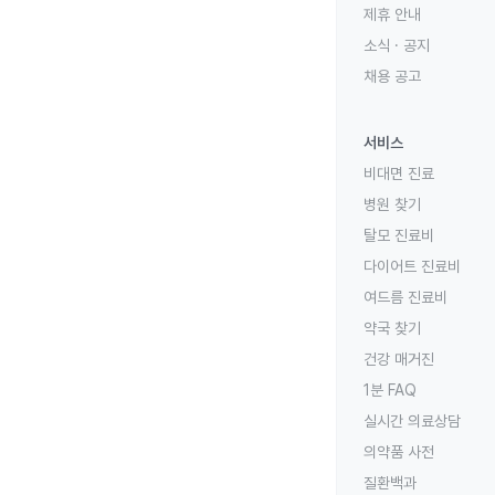
제휴 안내
소식 · 공지
채용 공고
서비스
비대면 진료
병원 찾기
탈모 진료비
다이어트 진료비
여드름 진료비
약국 찾기
건강 매거진
1분 FAQ
실시간 의료상담
의약품 사전
질환백과