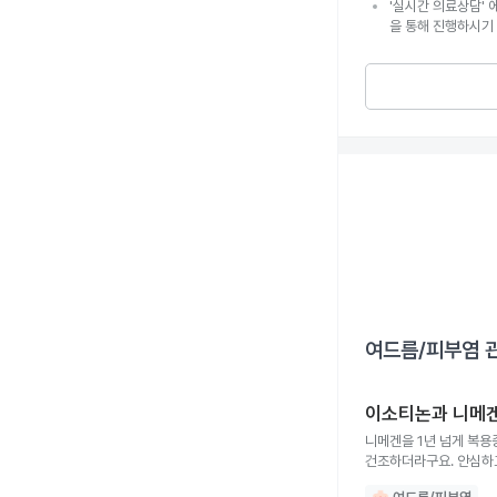
'실시간 의료상담' 
을 통해 진행하시기
여드름/피부염
관
이소티논과 니메
니메겐을 1년 넘게 복
건조하더라구요. 안심하