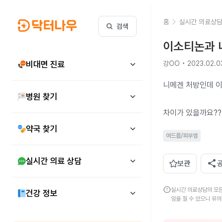
홈
실시간 의료상
검색
이소티논과 
비대면 진료
강OO • 2023.02.0
니메겐 처방인데 
병원 찾기
차이가 있을까요??
약국 찾기
여드름/피부염
실시간 의료 상담
share
보관
error
실시간 의료상담의 모든
건강 정보
임을 질 수 있으니 유