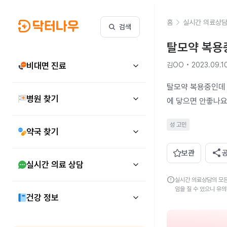
홈
실시간 의료상
검색
탈모약 복용
비대면 진료
김OO • 2023.09.1
탈모약 복용중인데 
병원 찾기
에 닿으면 안좋나요
성 고민
약국 찾기
share
보관
실시간 의료 상담
error
실시간 의료상담의 모든
임을 질 수 있으니 유
건강 정보