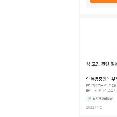
성 고민
관련 질
약 복용중인데 부
원래 항생제+콘서타36 먹을때는 커피를 마셔도
콘서타가 효과가 없는거같다고 이팩사37.5 를 처방받았습
플루나졸 50mg 8개 레보플러스 750mg 1개 리팜피신 600mg 1개 밤11시쯤 먹고 12시에 커피를 마시는데, 속이 너무울렁거려서 배가 고파도
정신건강의학과
2022.11.12