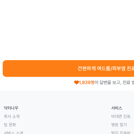
간편하게 여드름/피부염 진
1,839명
이 답변을 보고, 진료 
닥터나우
서비스
회사 소개
비대면 진료
팀 문화
병원 찾기
서비스 소개
탈모 진료비