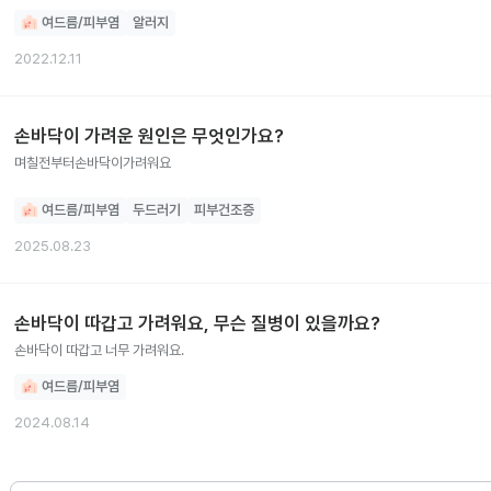
연고를 처방받아도 되는지도 궁금합니다.
여드름/피부염
알러지
2022.12.11
손바닥이 가려운 원인은 무엇인가요?
며칠전부터손바닥이가려워요
여드름/피부염
두드러기
피부건조증
2025.08.23
손바닥이 따갑고 가려워요, 무슨 질병이 있을까요?
손바닥이 따갑고 너무 가려워요.
여드름/피부염
2024.08.14