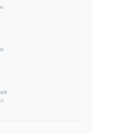
료비
상담
널톡
하기