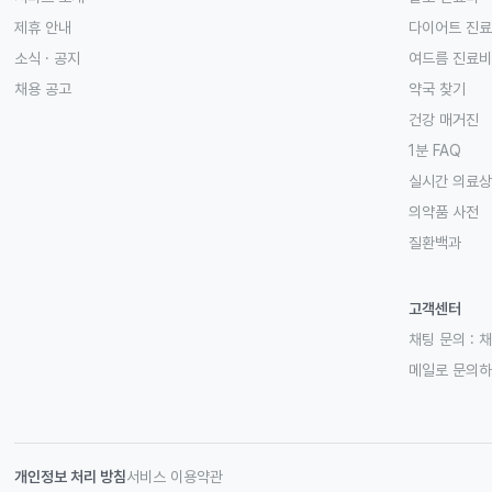
제휴 안내
다이어트 진
소식 · 공지
여드름 진료비
채용 공고
약국 찾기
건강 매거진
1분 FAQ
실시간 의료
의약품 사전
질환백과
고객센터
채팅 문의 :
채
메일로 문의
개인정보 처리 방침
서비스 이용약관