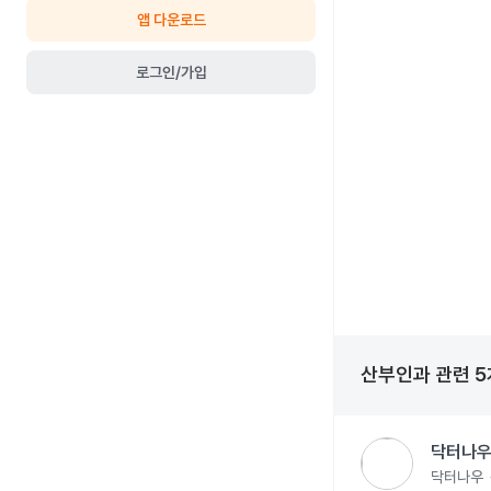
앱 다운로드
로그인/가입
산부인과
관련
5
닥터나우
닥터나우