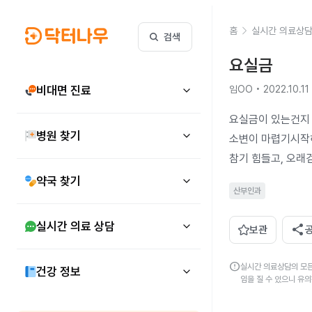
홈
실시간 의료상
검색
요실금
비대면 진료
임OO • 2022.10.11
요실금이 있는건지

병원 찾기
소변이 마렵기시작
참기 힘들고, 오래
약국 찾기
산부인과
실시간 의료 상담
share
보관
error
실시간 의료상담의 모든
건강 정보
임을 질 수 있으니 유