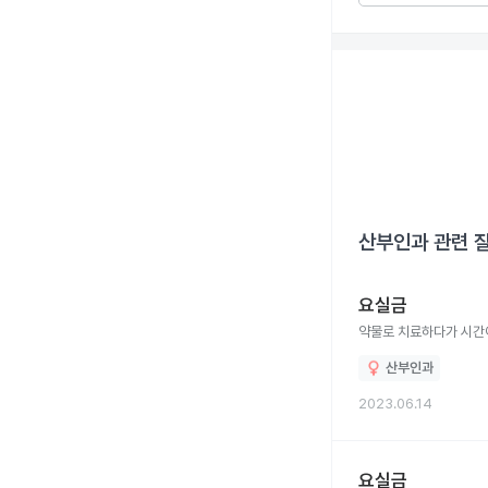
산부인과
관련 
요실금
약물로 치료하다가 시간이
산부인과
2023.06.14
요실금