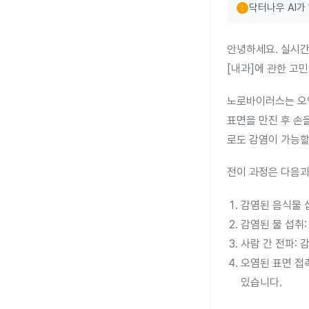
error
닥터나우 AI가
안녕하세요. 실시간
[내과]에 관한 고
노로바이러스는 오염
표면을 만진 후 손
로도 감염이 가능할
전이 과정은 다음과
감염된 음식물 섭
감염된 물 섭취:
사람 간 전파:
오염된 표면 접촉
있습니다.