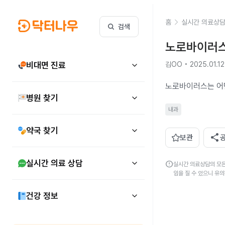
홈
실시간 의료상
검색
노로바이러스
비대면 진료
김OO • 2025.01.12
노로바이러스는 어
병원 찾기
내과
약국 찾기
share
보관
실시간 의료 상담
error
실시간 의료상담의 모든
임을 질 수 있으니 유
건강 정보