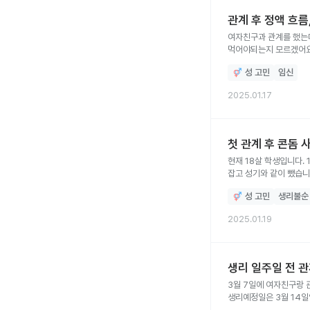
관계 후 정액 흐름
여자친구과 관계를 했는
먹어야되는지 모르겠어요
성 고민
임신
2025.01.17
첫 관계 후 콘돔 
현재 18살 학생입니다.
잡고 성기와 같이 뺐습니
기억이 안나 바로 화장실
성 고민
생리불순
잡니다. 관계이후 생리가
경우도 없는데 임신일까
2025.01.19
생리 일주일 전 관
3월 7일에 여자친구랑 
생리예정일은 3월 14
확인했습니다. 관계후 