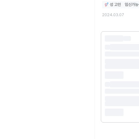
성 고민
임신가능
여자친구 말로는 본인의 
링부분쪽이 미끄러웠던거는
2024.03.07