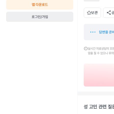
앱 다운로드
share
보관
로그인/가입
답변을 준
error
실시간 의료상담의 모든
임을 질 수 있으니 유
성 고민
관련 질