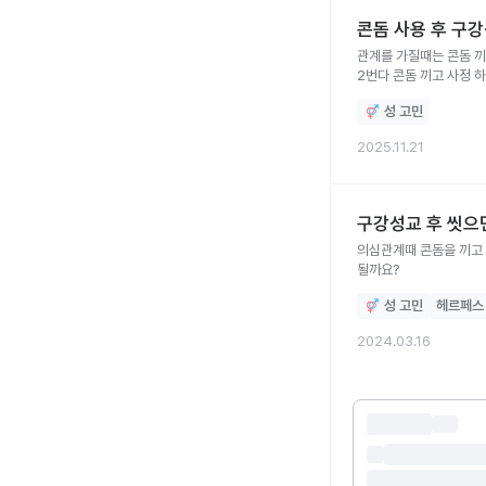
콘돔 사용 후 구강
관계를 가질때는 콘돔 끼
2번다 콘돔 끼고 사정 
다른데로 넘어간다는데
성 고민
2025.11.21
구강성교 후 씻으
의심관계때 콘돔을 끼고 
될까요?
성 고민
헤르페스
2024.03.16