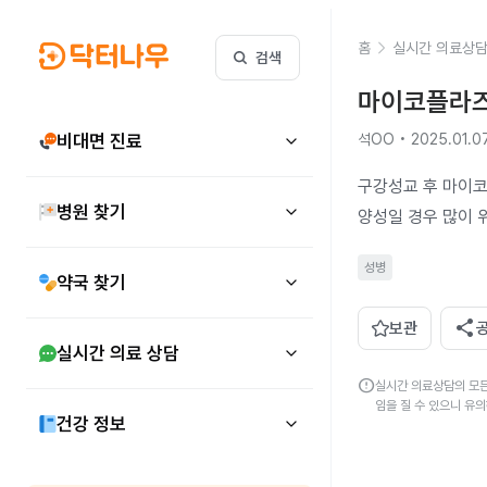
홈
실시간 의료상
검색
마이코플라즈
비대면 진료
석OO • 2025.01.0
구강성교 후 마이코
병원 찾기
양성일 경우 많이 
성병
약국 찾기
share
보관
실시간 의료 상담
error
실시간 의료상담의 모든
임을 질 수 있으니 유
건강 정보