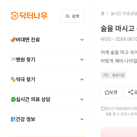
홈
실시간 의료상
검색
술을 마시고 
비대면 진료
이OO • 2024.06.1
어제 술을 먹고 속
병원 찾기
어떻게 해야 나아질
구토
울렁거림
약국 찾기
share
보관
실시간 의료 상담
error
실시간 의료상담의 모든
임을 질 수 있으니 유
건강 정보