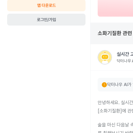
앱 다운로드
로그인/가입
소화기질환
관
실시간 
닥터나우 A
error
닥터나우 AI가
안녕하세요. 실시간
[소화기질환]에 관
술을 마신 다음날 