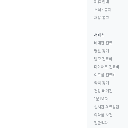
제휴 안내
소식 · 공지
채용 공고
서비스
비대면 진료
병원 찾기
탈모 진료비
다이어트 진료비
여드름 진료비
약국 찾기
건강 매거진
1분 FAQ
실시간 의료상담
의약품 사전
질환백과