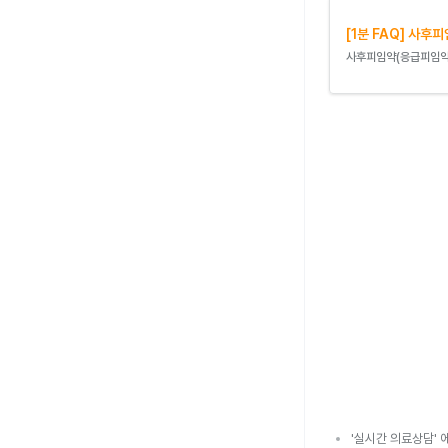
[1분 FAQ] 사후
사후피임약(응급피임약
'실시간 의료상담' 