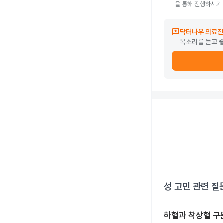
을 통해 진행하시기
reviews
닥터나우 의료진
목소리를 듣고 
성 고민
관련 질
하혈과 착상혈 구