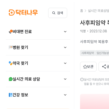
홈
실시간 의료상
검색
사후피임약 
비대면 진료
익명 • 2023.12.08
사후피임약 복용후 
병원 찾기
사후피임약
임신가능성
약국 찾기
share
보관
실시간 의료 상담
error
실시간 의료상담의 모든
임을 질 수 있으니 유
건강 정보