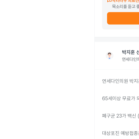
reviews
닥터나우 의료진
목소리를 듣고 
박지훈 
연세다인
연세다인의원 박지훈
65세이상 무료가 
폐구균 23가 백신 (
대상포진 예방접종은