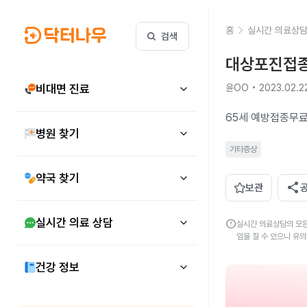
홈
실시간 의료상
검색
대상포진접종
비대면 진료
윤OO • 2023.02.2
65세 예방접종무
병원 찾기
기타증상
약국 찾기
share
보관
실시간 의료 상담
error
실시간 의료상담의 모든
임을 질 수 있으니 유
건강 정보