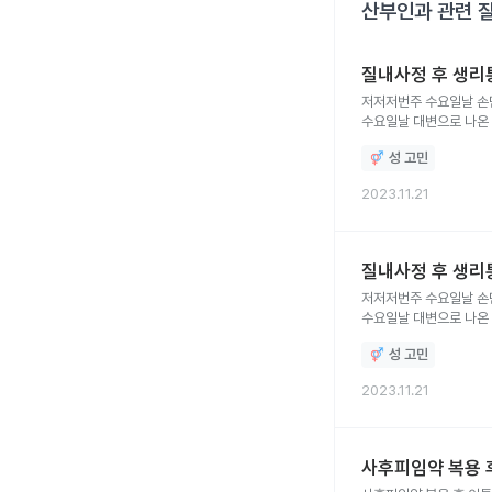
산부인과
관련 
질내사정 후 생리
저저저번주 수요일날 손
수요일날 대변으로 나온
있었고 질출혈도 있었고
성 고민
나아지고있고 배통증도 
다음주 월요일이고 원래
2023.11.21
안아픈거같고요 생리통이
생리통일까요? 아님 임
질내사정 후 생리
저저저번주 수요일날 손
수요일날 대변으로 나온
있었고 질출혈도 있었습
성 고민
아픈걸 까먹으면 안아프
원래 불규칙해 앞당겨서
2023.11.21
생리통이 원래 많이 있
임신일까요?
사후피임약 복용 