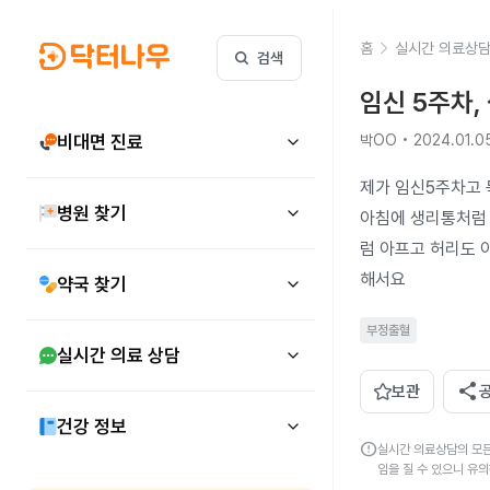
홈
실시간 의료상
검색
임신 5주차,
비대면 진료
박OO • 2024.01.0
제가 임신5주차고 독
병원 찾기
아침에 생리통처럼 
럼 아프고 허리도 아
해서요 
약국 찾기
부정출혈
실시간 의료 상담
share
보관
건강 정보
error
실시간 의료상담의 모든
임을 질 수 있으니 유