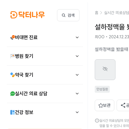
홈
실시간 의료상
검색
설하정맥을 
비대면 진료
최OO • 2024.12.2
설하정맥을 봤을때 
병원 찾기
약국 찾기
만성질환
실시간 의료 상담
share
보관
건강 정보
error
실시간 의료상담의 모든
임을 질 수 있으니 유