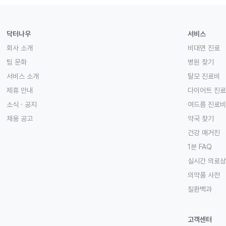
닥터나우
서비스
회사 소개
비대면 진료
팀 문화
병원 찾기
서비스 소개
탈모 진료비
제휴 안내
다이어트 진
소식 · 공지
여드름 진료비
채용 공고
약국 찾기
건강 매거진
1분 FAQ
실시간 의료
의약품 사전
질환백과
고객센터