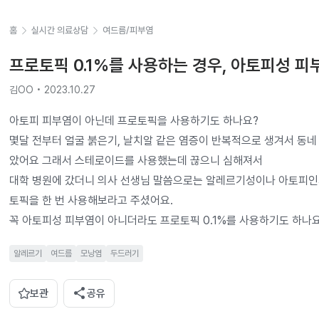
홈
실시간 의료상담
여드름/피부염
프로토픽 0.1%를 사용하는 경우, 아토피성 
김OO • 2023.10.27
아토피 피부염이 아닌데 프로토픽을 사용하기도 하나요?

몇달 전부터 얼굴 붉은기, 날치알 같은 염증이 반복적으로 생겨서 동
았어요 그래서 스테로이드를 사용했는데 끊으니 심해져서

대학 병원에 갔더니 의사 선생님 말씀으로는 알레르기성이나 아토피인
토픽을 한 번 사용해보라고 주셨어요.

꼭 아토피성 피부염이 아니더라도 프로토픽 0.1%를 사용하기도 하나요
알레르기
여드름
모낭염
두드러기
share
보관
공유