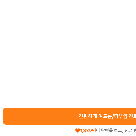
간편하게 여드름/피부염 진
1,839명
이 답변을 보고, 진료 