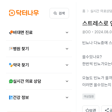
홈
실시간 의료상
검색
스트레스로 
비대면 진료
윤OO • 2024.08.
빈뇨나 다뇨중에 
병원 찾기
올수있나요?

한번씩 빈뇨가오는데
약국 찾기
오늘도 빈뇨가 올까
실시간 의료 상담
이러면 올수있는지
여성질환
건강 정보
share
보관