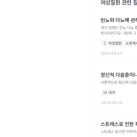
여성질환
관련 
빈뇨와 다뇨에 관
제가 원래는 빈뇨 다뇨 
하시더라구요 그런데 그 
들지 못할 때도 있습니다
여성질환
소변계
2023.05.27
정신적 다음증이나
이론적으로 정신적 다음증
내과
2024.09.29
스트레스로 인한 
스트레스 받으면 아무이